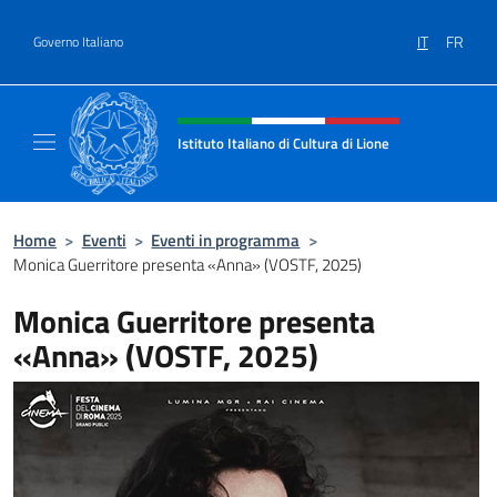
Salta al contenuto
IT
FR
Governo Italiano
Intestazione sito, social e menù
Istituto Italiano di Cultura di Lione
Il sito ufficiale dell'Istituto Italiano di Cultur
Home
>
Eventi
>
Eventi in programma
>
Monica Guerritore presenta «Anna» (VOSTF, 2025)
Monica Guerritore presenta
«Anna» (VOSTF, 2025)