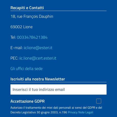
Sezione footer
Recapiti e Contatti
18, rue François Dauphin
69002 Lione
Tel:
0033478421384
E-mail:
iiclione@esteri.it
PEC:
iic.lione@cert.esteri.it
Gli uffici della sede
Iscriviti alla nostra Newsletter
Inserisci la tua email
Accettazione GDPR
Autorizzo il trattamento dei miei dati personali ai sensi del GDPR e del
Decreto Legislativo 30 giugno 2003, n.196
Privacy
Note Legali