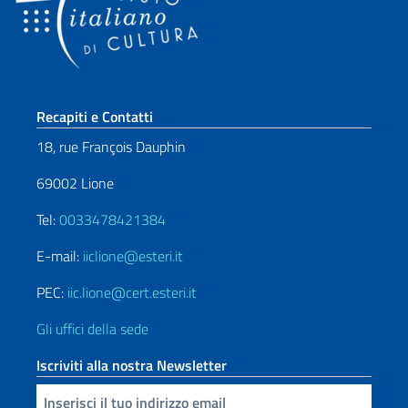
Sezione footer
Recapiti e Contatti
18, rue François Dauphin
69002 Lione
Tel:
0033478421384
E-mail:
iiclione@esteri.it
PEC:
iic.lione@cert.esteri.it
Gli uffici della sede
Iscriviti alla nostra Newsletter
Inserisci la tua email