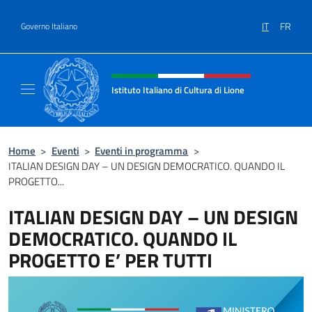
Salta al contenuto
IT
FR
Governo Italiano
Intestazione sito, social e menù
Istituto Italiano di Cultura di Lione
Il sito ufficiale dell'Istituto Italiano di Cultur
Home
>
Eventi
>
Eventi in programma
>
ITALIAN DESIGN DAY – UN DESIGN DEMOCRATICO. QUANDO IL
PROGETTO...
ITALIAN DESIGN DAY – UN DESIGN
DEMOCRATICO. QUANDO IL
PROGETTO E’ PER TUTTI